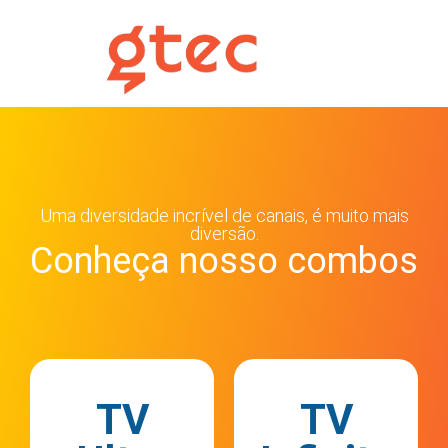
Uma diversidade incrível de canais, é muito mais
diversão.
Conheça nosso combos
TV
TV